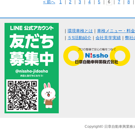
< 前へ
1
｜
2
｜
3
｜
4
｜
5
｜
6
｜
7
｜
8
｜
環境車検とは
｜
車検メニュー・料金
｜
５S活動紹介
｜
会社見学実績
｜
弊社
Copyright© 日章自動車興業株式会社 A