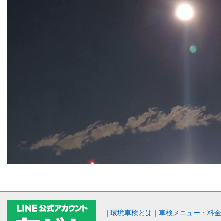
｜
環境車検とは
｜
車検メニュー・料金