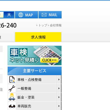
トップ
会社情報
車検・点検整備
一般整備
6日
鈑金・塗装
車両販売