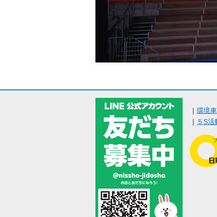
｜
環境車
｜
５S活