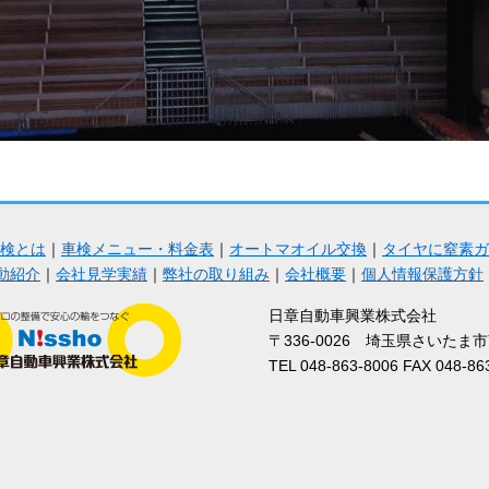
検とは
｜
車検メニュー・料金表
｜
オートマオイル交換
｜
タイヤに窒素ガ
動紹介
｜
会社見学実績
｜
弊社の取り組み
｜
会社概要
｜
個人情報保護方針
日章自動車興業株式会社
〒336-0026 埼玉県さいたま
TEL 048-863-8006 FAX 048-86