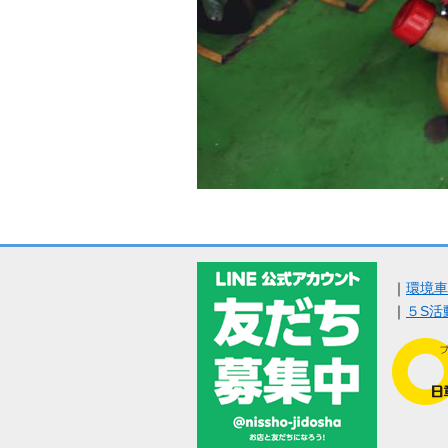
｜
環境車
｜
５S活