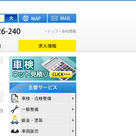
トップ
会社情報
車検・点検整備
一般整備
5日
鈑金・塗装
車両販売