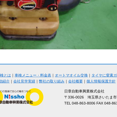
検とは
｜
車検メニュー・料金表
｜
オートマオイル交換
｜
タイヤに窒素ガ
動紹介
｜
会社見学実績
｜
弊社の取り組み
｜
会社概要
｜
個人情報保護方針
日章自動車興業株式会社
〒336-0026 埼玉県さいたま
TEL 048-863-8006 FAX 048-86