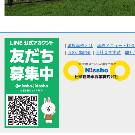
｜
環境車検とは
｜
車検メニュー・料金
｜
５S活動紹介
｜
会社見学実績
｜
弊社