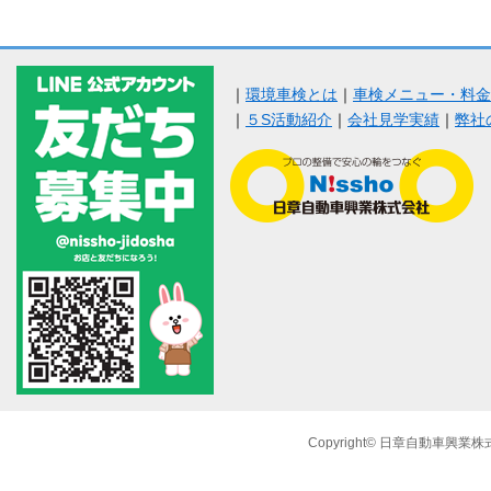
｜
環境車検とは
｜
車検メニュー・料金
｜
５S活動紹介
｜
会社見学実績
｜
弊社
Copyright© 日章自動車興業株式会社 A