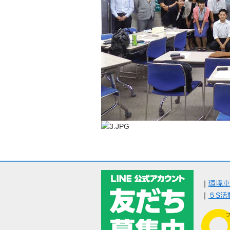
｜
環境車
｜
５S活