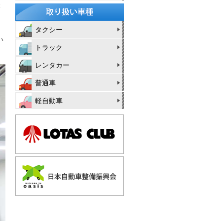
講
た
タクシー
い
トラック
レンタカー
普通車
軽自動車