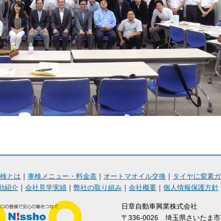
検とは
｜
車検メニュー・料金表
｜
オートマオイル交換
｜
タイヤに窒素ガ
動紹介
｜
会社見学実績
｜
弊社の取り組み
｜
会社概要
｜
個人情報保護方針
日章自動車興業株式会社
〒336-0026 埼玉県さいたま