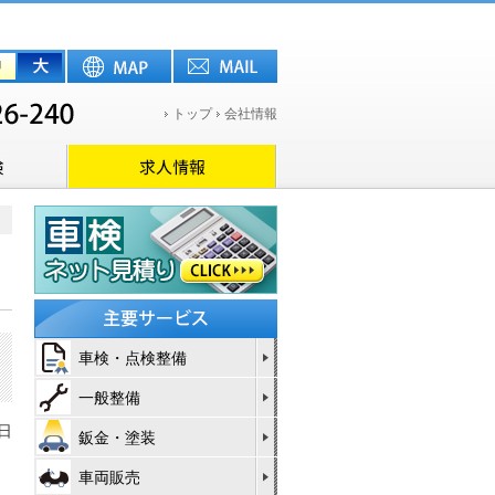
トップ
会社情報
車検・点検整備
一般整備
5日
鈑金・塗装
車両販売