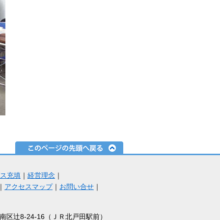
ス充填
｜
経営理念
｜
｜
アクセスマップ
｜
お問い合せ
｜
市南区辻8-24-16（ＪＲ北戸田駅前）