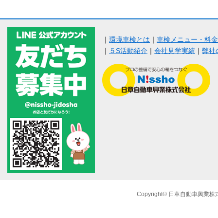
｜
環境車検とは
｜
車検メニュー・料金
｜
５S活動紹介
｜
会社見学実績
｜
弊社
Copyright© 日章自動車興業株式会社 A